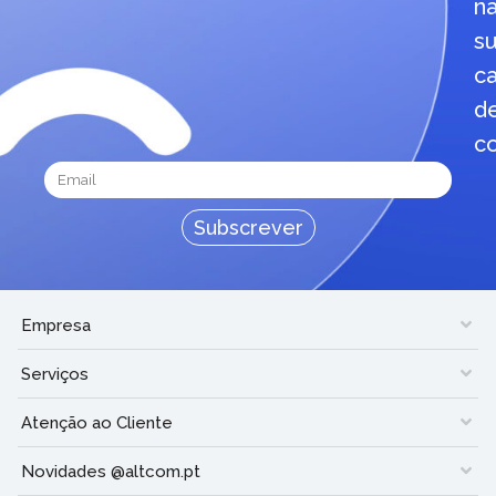
n
s
ca
d
co
Subscrever
Empresa
Serviços
Atenção ao Cliente
Novidades @altcom.pt