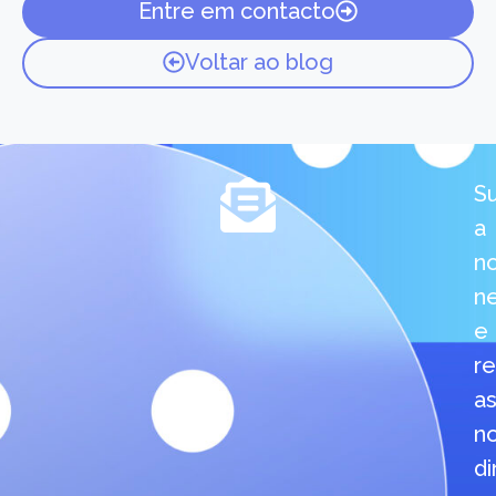
Entre em contacto
Voltar ao blog
S
a
n
n
e
r
a
n
d